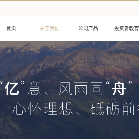
首页
关于我们
公司产品
投资者教育