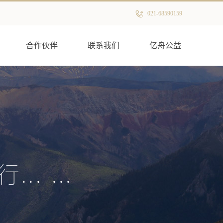
021-68590159
合作伙伴
联系我们
亿舟公益